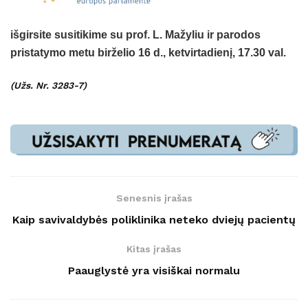
išgirsite susitikime su prof. L. Mažyliu ir parodos
pristatymo metu birželio 16 d., ketvirtadienį, 17.30 val.
(Užs. Nr. 3283-7)
Senesnis įrašas
Kaip savivaldybės poliklinika neteko dviejų pacientų
Kitas įrašas
Paauglystė yra visiškai normalu