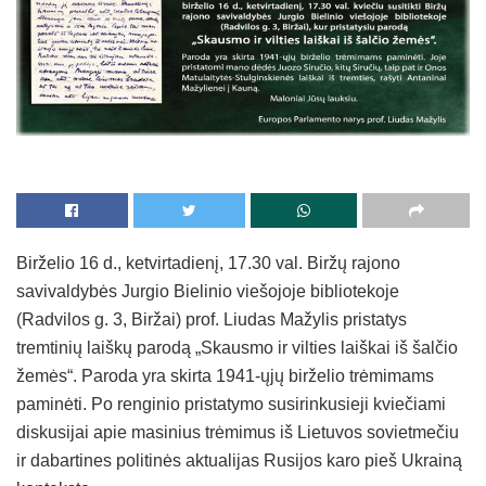
Birželio 16 d., ketvirtadienį, 17.30 val. Biržų rajono
savivaldybės Jurgio Bielinio viešojoje bibliotekoje
(Radvilos g. 3, Biržai) prof. Liudas Mažylis pristatys
tremtinių laiškų parodą „Skausmo ir vilties laiškai iš šalčio
žemės“. Paroda yra skirta 1941-ųjų birželio trėmimams
paminėti. Po renginio pristatymo susirinkusieji kviečiami
diskusijai apie masinius trėmimus iš Lietuvos sovietmečiu
ir dabartines politinės aktualijas Rusijos karo pieš Ukrainą