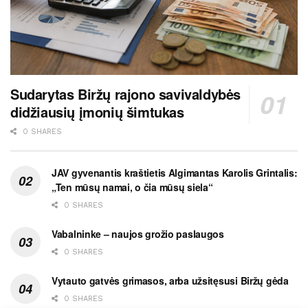
Sudarytas Biržų rajono savivaldybės
didžiausių įmonių šimtukas
0 SHARES
JAV gyvenantis kraštietis Algimantas Karolis Grintalis:
„Ten mūsų namai, o čia mūsų siela“
0 SHARES
Vabalninke – naujos grožio paslaugos
0 SHARES
Vytauto gatvės grimasos, arba užsitęsusi Biržų gėda
0 SHARES