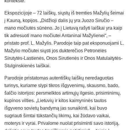
kontekste.
Ekspozicijoje – 72 laiškų, siųstų iš tremties Mažylių šeimai
į Kauną, kopijos. „Didžioji dalis jų yra Juozo Siručio –
mano močiutės sūnėno. Jo į Lietuvą rašyti laiškai yra kaip
tik adresuoti mano močiutei Antaninai Mažylienei“, –
pristato prof. L. Mažylis. Parodoje taip pat eksponuojami L.
Mažylio močiutei siųsti jos dukterėčios Petronėlės
Sirutytės-Lastienės, Onos Sirutienės ir Onos Matulaitytės-
Stulginskienės laiškai.
Parodoje pristatomas autentiškų laiškų neredaguotas
turinys, kuriame slypi tikros išgyvenimų, skausmo, bado,
šalčio istorijos: persmelktos artimųjų ilgesio, prisiminimų,
kupinos vilties. „Lietuvių ir kitos kaimyninės tautos
išgyveno sovietų bandymą jas sunaikinti, kai buvo
sugriauti šimtai tūkstančių likimų, kai žūdavo vaikai,
moterys ir vyrai. Privalome nuolat prisiminti savo istoriją,