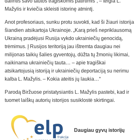
dalintis savo tautos tragiškomis patirtimis“, – teigia L.
Mažylis ir kviečia skleisti istorinę atmintį.
Anot profesoriaus, sunku protu suvokti, kad ši žiauri istorija
šiandien atsikartoja Ukrainoje. „Karą prieš nepriklausomą
Ukrainą pradėjusi Rusija vykdo ukrainiečių genocidą,
trėmimus. Į Rusijos teritoriją jau ištremta daugiau nei
milijonas taikių šalies gyventojų, dūžta tų žmonių likimai,
naikinama ukrainiečių tauta… – apie tragiškai
atsikartojusią istoriją ir ukrainiečių deportaciją su nerimu
kalba L. Mažylis. – Kokia ateitis jų laukia…“
Parodą Biržuose pristatysiantis L. Mažylis pastebi, kad ir
tuomet laiškų autorių istorijos susiklostė skirtingai.
Daugiau gyvų istorijų