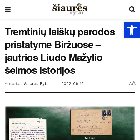
Open
Tremtinių laiškų parodos
pristatyme Biržuose –
jautrios Liudo Mažylio
šeimos istorijos
A
Autorius:
Šiaurės Rytai
2022-06-16
A