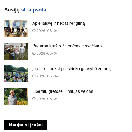
Susiję
straipsniai
Apie laisvę ir nepasirengimą
2026-08-04
Pagarba krašto žmonėms ir svečiams
2026-08-04
Į rytinę mankštą susirinko gausybė žmonių
2026-08-04
Liberalų gretose – naujas veidas
2026-08-04
Naujausi įrašai