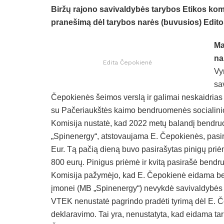
Biržų rajono savivaldybės tarybos Etikos kom
pranešimą dėl tarybos narės (buvusios) Edito
Ma
na
Edita Čepokienė
Vy
sa
Čepokienės šeimos verslą ir galimai neskaidrias t
su Pačeriaukštės kaimo bendruomenės socialinio
Komisija nustatė, kad 2022 metų balandį bendru
„Spinenergy“, atstovaujama E. Čepokienės, pasir
Eur. Tą pačią dieną buvo pasirašytas pinigų pr
800 eurų. Pinigus priėmė ir kvitą pasirašė bend
Komisija pažymėjo, kad E. Čepokienė eidama b
įmonei (MB „Spinenergy“) nevykdė savivaldybės 
VTEK nenustatė pagrindo pradėti tyrimą dėl E. Če
deklaravimo. Tai yra, nenustatyta, kad eidama ta