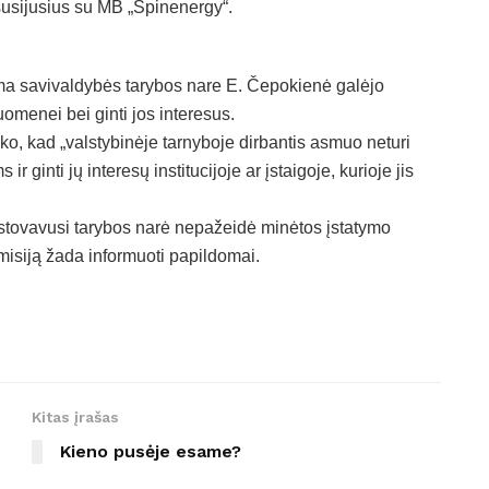
susijusius su MB „Spinenergy“.
a savivaldybės tarybos nare E. Čepokienė galėjo
omenei bei ginti jos interesus.
ako, kad „valstybinėje tarnyboje dirbantis asmuo neturi
r ginti jų interesų institucijoje ar įstaigoje, kurioje jis
tstovavusi tarybos narė nepažeidė minėtos įstatymo
isiją žada informuoti papildomai.
Kitas įrašas
ų
Kieno pusėje esame?