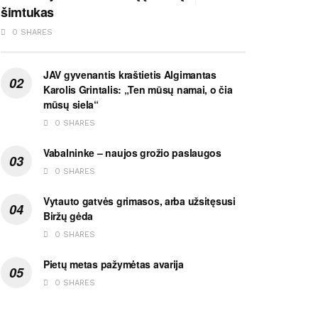
šimtukas
0 SHARES
JAV gyvenantis kraštietis Algimantas
Karolis Grintalis: „Ten mūsų namai, o čia
mūsų siela“
0 SHARES
Vabalninke – naujos grožio paslaugos
0 SHARES
Vytauto gatvės grimasos, arba užsitęsusi
Biržų gėda
0 SHARES
Pietų metas pažymėtas avarija
0 SHARES