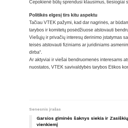
Čepokienė būtų sprendusi klausimus, tiesiogiai 
Politikės elgesį tirs
kitu aspektu
Tačiau VTEK pažymi, kad dar nagrinės, ar būdam
tarybos ir komitetų posėdžiuose atstovauti bendru
Viešųjų ir privačių interesų derinimo įstatymas s
teisės atstovauti fiziniams ar juridiniams asmenims i
dirba“.
Ar aktyviai ir viešai bendruomenės interesams a
nuostatos, VTEK savivaldybės tarybos Etikos kom
Senesnis įrašas
Garsios giminės šaknys siekia ir Zasiški
vienkiemį