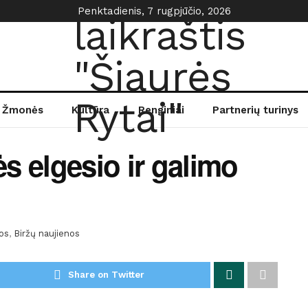
Penktadienis, 7 rugpjūčio, 2026
Žmonės
Kultūra
Renginiai
Partnerių turinys
ės elgesio ir galimo
jos
,
Biržų naujienos
Share on Twitter