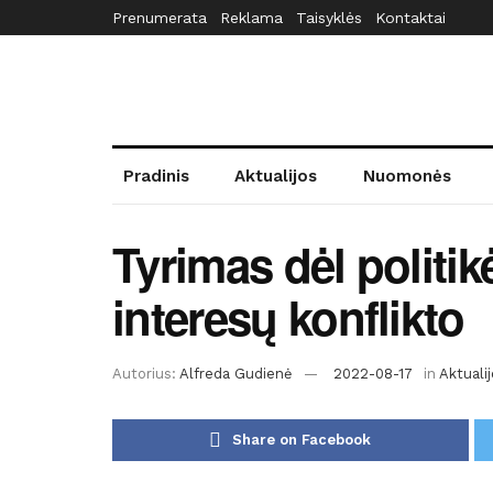
Prenumerata
Reklama
Taisyklės
Kontaktai
Pradinis
Aktualijos
Nuomonės
Tyrimas dėl politik
interesų konflikto
Autorius:
Alfreda Gudienė
2022-08-17
in
Aktuali
Share on Facebook