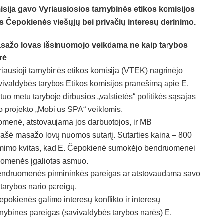
isija gavo Vyriausiosios tarnybinės etikos komisijos
s Čepokienės viešųjų bei privačių interesų derinimo.
sažo lovas išsinuomojo veikdama ne kaip tarybos
rė
riausioji tarnybinės etikos komisija (VTEK) nagrinėjo
vivaldybės tarybos Etikos komisijos pranešimą apie E.
uo metu taryboje dirbusios „valstietės“ politikės sąsajas
 projekto „Mobilus SPA“ veiklomis.
omenė, atstovaujama jos darbuotojos, ir MB
ašė masažo lovų nuomos sutartį. Sutarties kaina – 800
iėmimo kvitas, kad E. Čepokienė sumokėjo bendruomenei
ruomenės įgaliotas asmuo.
endruomenės pirmininkės pareigas ar atstovaudama savo
tarybos nario pareigų.
pokienės galimo interesų konflikto ir interesų
rnybines pareigas (savivaldybės tarybos narės) E.