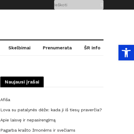
Open
Skelbimai
Prenumerata
ŠR info
Naujausi įrašai
Afiša
Lova su patalynės dėže: kada ji iš tiesų praverčia?
Apie laisvę ir nepasirengimą
Pagarba krašto žmonėms ir svečiams