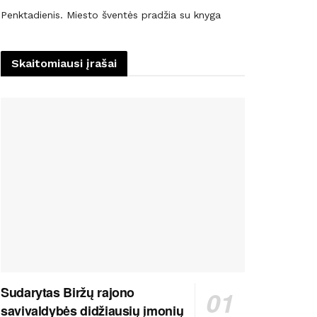
Penktadienis. Miesto šventės pradžia su knyga
Skaitomiausi įrašai
Sudarytas Biržų rajono
savivaldybės didžiausių įmonių