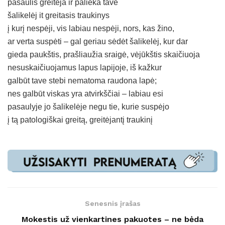
pasaulis greitėja ir palieka tave
šalikelėj it greitasis traukinys
į kurį nespėji, vis labiau nespėji, nors, kas žino,
ar verta suspėti – gal geriau sėdėt šalikelėj, kur dar
gieda paukštis, prašliaužia sraigė, vėjūkštis skaičiuoja
nesuskaičiuojamus lapus lapijoje, iš kažkur
galbūt tave stebi nematoma raudona lapė;
nes galbūt viskas yra atvirkščiai – labiau esi
pasaulyje jo šalikelėje negu tie, kurie suspėjo
į tą patologiškai greitą, greitėjantį traukinį
Senesnis įrašas
Mokestis už vienkartines pakuotes – ne bėda