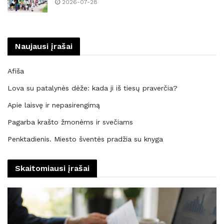
2026-07-28
Naujausi įrašai
Afiša
Lova su patalynės dėže: kada ji iš tiesų praverčia?
Apie laisvę ir nepasirengimą
Pagarba krašto žmonėms ir svečiams
Penktadienis. Miesto šventės pradžia su knyga
Skaitomiausi įrašai