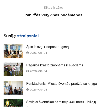
Kitas įrašas
Pabiržės velykinės puošmenos
Susiję
straipsniai
Apie laisvę ir nepasirengimą
2026-08-04
Pagarba krašto žmonėms ir svečiams
2026-08-04
Penktadienis. Miesto šventės pradžia su knyga
2026-08-04
Smilgiai šventiškai paminėjo 440 metų jubiliejų