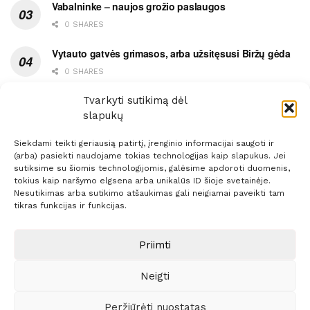
Vabalninke – naujos grožio paslaugos
0 SHARES
Vytauto gatvės grimasos, arba užsitęsusi Biržų gėda
0 SHARES
Pietų metas pažymėtas avarija
Tvarkyti sutikimą dėl
slapukų
0 SHARES
Siekdami teikti geriausią patirtį, įrenginio informacijai saugoti ir
(arba) pasiekti naudojame tokias technologijas kaip slapukus. Jei
sutiksime su šiomis technologijomis, galėsime apdoroti duomenis,
tokius kaip naršymo elgsena arba unikalūs ID šioje svetainėje.
Nesutikimas arba sutikimo atšaukimas gali neigiamai paveikti tam
Prenumerata
Reklama
Taisyklės
Kontaktai
tikras funkcijas ir funkcijas.
Sprendimas:
ITBrolis
Priimti
Neigti
© 2021 Visos teisės saugomos
Siaure.lt
Peržiūrėti nuostatas