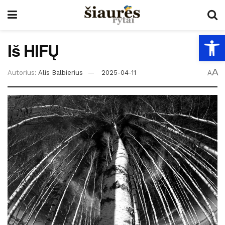
Open
Iš HIFŲ
A
Autorius:
Alis Balbierius
2025-04-11
A