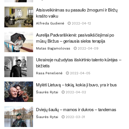
Atsisveikinimas su pasaulio žmogumi ir Biržų
krašto vaiku
Alfreda Gudienė
2022-04-12
Aurelija Padvariškienė: pasivaikščiojimai po
mūsų Biržus – geriausia sielos terapija
Matas Bagamolovas
2022-04-09
Ukrainoje nužudytas išskirtinio talento kūrėjas –
biržietis
Rasa Penelienė
2022-04-05
Mylėti Lietuvą – tokią, kokia ji buvo, yra ir bus
Šiaurės Rytai
2022-04-02
Dviejų šaulių – mamos ir dukros – tandemas
Šiaurės Rytai
2022-03-31