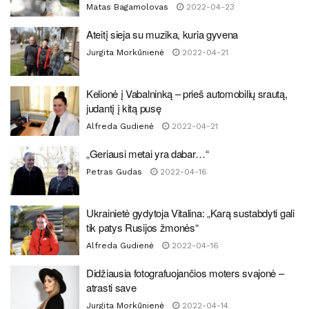
Matas Bagamolovas
2022-04-23
Ateitį sieja su muzika, kuria gyvena
Jurgita Morkūnienė
2022-04-21
Kelionė į Vabalninką – prieš automobilių srautą,
judantį į kitą pusę
Alfreda Gudienė
2022-04-21
„Geriausi metai yra dabar…“
Petras Gudas
2022-04-16
Ukrainietė gydytoja Vitalina: „Karą sustabdyti gali
tik patys Rusijos žmonės“
Alfreda Gudienė
2022-04-16
Didžiausia fotografuojančios moters svajonė –
atrasti save
Jurgita Morkūnienė
2022-04-14