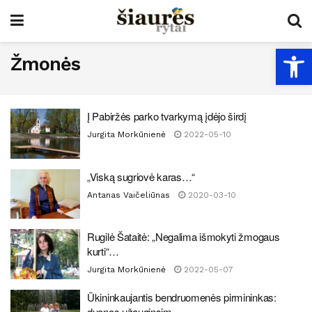
Open
Žmonės
Į Pabiržės parko tvarkymą įdėjo širdį
Jurgita Morkūnienė
2022-05-10
„Viską sugriovė karas…“
Antanas Vaičeliūnas
2020-03-10
Rugilė Šataitė: „Negalima išmokyti žmogaus
kurti“…
Jurgita Morkūnienė
2022-05-07
Ūkininkaujantis bendruomenės pirmininkas:
duonos užauginsim