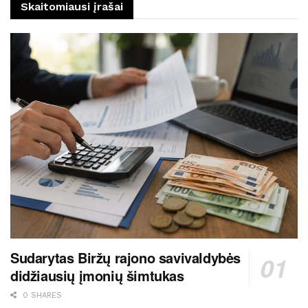
Skaitomiausi įrašai
Sudarytas Biržų rajono savivaldybės
didžiausių įmonių šimtukas
0 SHARES