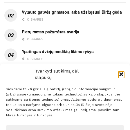
Vytauto gatvės grimasos, arba užsitęsusi Biržų gėda
0 SHARES
Pietų metas pažymėtas avarija
0 SHARES
Ypatingas dviejų medikių likimo ryšys
0 SHARES
Ašaromis baigęsis užėjimas į piceriją
Tvarkyti sutikimą dėl
slapukų
0 SHARES
Siekdami teikti geriausią patirtį, įrenginio informacijai saugoti ir
(arba) pasiekti naudojame tokias technologijas kaip slapukus. Jei
sutiksime su šiomis technologijomis, galėsime apdoroti duomenis,
tokius kaip naršymo elgsena arba unikalūs ID šioje svetainėje.
Nesutikimas arba sutikimo atšaukimas gali neigiamai paveikti tam
Prenumerata
Reklama
Taisyklės
Kontaktai
tikras funkcijas ir funkcijas.