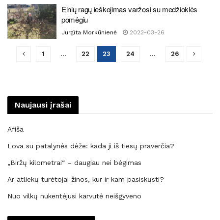
Elnių ragų ieškojimas varžosi su medžioklės
pomėgiu
Jurgita Morkūnienė
2022-03-26
1
…
22
23
24
…
26
Naujausi įrašai
Afiša
Lova su patalynės dėže: kada ji iš tiesų praverčia?
„Biržų kilometrai“ – daugiau nei bėgimas
Ar atliekų turėtojai žinos, kur ir kam pasiskųsti?
Nuo vilkų nukentėjusi karvutė neišgyveno