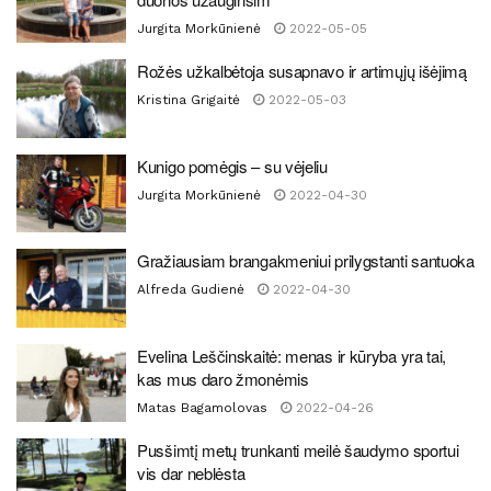
Jurgita Morkūnienė
2022-05-05
Rožės užkalbėtoja susapnavo ir artimųjų išėjimą
Kristina Grigaitė
2022-05-03
Kunigo pomėgis – su vėjeliu
Jurgita Morkūnienė
2022-04-30
Gražiausiam brangakmeniui prilygstanti santuoka
Alfreda Gudienė
2022-04-30
Evelina Leščinskaitė: menas ir kūryba yra tai,
kas mus daro žmonėmis
Matas Bagamolovas
2022-04-26
Pusšimtį metų trunkanti meilė šaudymo sportui
vis dar neblėsta