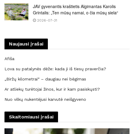
JAV gyvenantis kraštietis Algimantas Karolis
Grintalis: „Ten mūsų namai, o čia mūsų siela“
2026-07-31
Naujausi įrašai
Afiša
Lova su patalynės dėže: kada ji iš tiesų praverčia?
„Biržų kilometrai“ – daugiau nei bėgimas
Ar atliekų turėtojai žinos, kur ir kam pasiskųsti?
Nuo vilkų nukentėjusi karvutė neišgyveno
Skaitomiausi įrašai