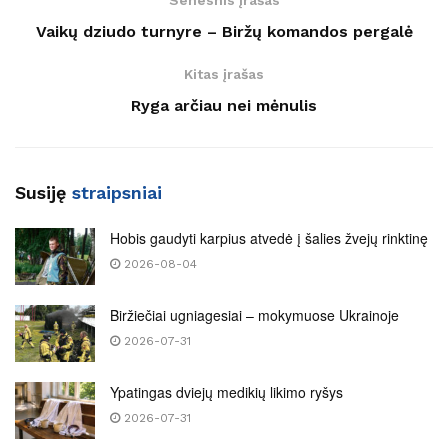
Vaikų dziudo turnyre – Biržų komandos pergalė
Kitas įrašas
Ryga arčiau nei mėnulis
Susiję
straipsniai
Hobis gaudyti karpius atvedė į šalies žvejų rinktinę
2026-08-04
Biržiečiai ugniagesiai – mokymuose Ukrainoje
2026-07-31
Ypatingas dviejų medikių likimo ryšys
2026-07-31