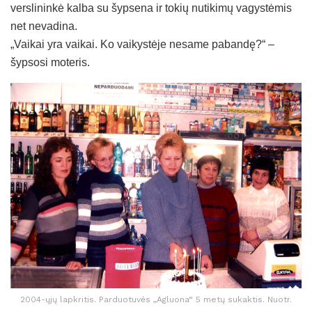
verslininkė kalba su šypsena ir tokių nutikimų vagystėmis
net nevadina.
„Vaikai yra vaikai. Ko vaikystėje nesame pabandę?“ –
šypsosi moteris.
2004-ųjų lapkritis. Parduotuvės „Agluona“ 5 metų sukaktis. Nuotr.