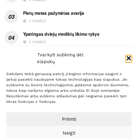
0 SHARES
Pietų metas pažymėtas avarija
0 SHARES
Ypatingas dviejų medikių likimo ryšys
0 SHARES
Ašaromis baigęsis užėjimas į piceriją
Tvarkyti sutikimą dėl
slapukų
0 SHARES
Siekdami teikti geriausią patirtį, įrenginio informacijai saugoti ir
(arba) pasiekti naudojame tokias technologijas kaip slapukus. Jei
sutiksime su šiomis technologijomis, galėsime apdoroti duomenis,
tokius kaip naršymo elgsena arba unikalūs ID šioje svetainėje.
Nesutikimas arba sutikimo atšaukimas gali neigiamai paveikti tam
Prenumerata
Reklama
Taisyklės
Kontaktai
tikras funkcijas ir funkcijas.
Sprendimas:
ITBrolis
Priimti
Neigti