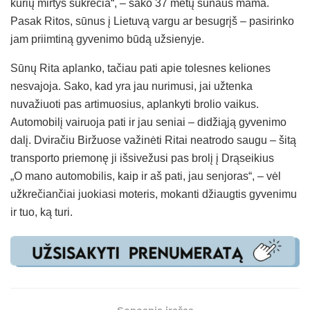
kurių mirtys sukrečia“, – sako 37 metų sūnaus mama.
Pasak Ritos, sūnus į Lietuvą vargu ar besugrįš – pasirinko
jam priimtiną gyvenimo būdą užsienyje.
Sūnų Rita aplanko, tačiau pati apie tolesnes keliones
nesvajoja. Sako, kad yra jau nurimusi, jai užtenka
nuvažiuoti pas artimuosius, aplankyti brolio vaikus.
Automobilį vairuoja pati ir jau seniai – didžiąją gyvenimo
dalį. Dviračiu Biržuose važinėti Ritai neatrodo saugu – šitą
transporto priemonę ji išsivežusi pas brolį į Drąseikius
„O mano automobilis, kaip ir aš pati, jau senjoras“, – vėl
užkrečiančiai juokiasi moteris, mokanti džiaugtis gyvenimu
ir tuo, ką turi.
Senesnis įrašas