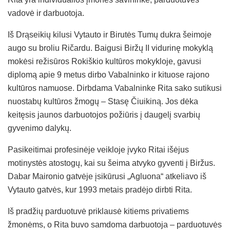
vadovė ir darbuotoja.
Iš Drąseikių kilusi Vytauto ir Birutės Tumų dukra šeimoje
augo su broliu Ričardu. Baigusi Biržų II vidurinę mokyklą
mokėsi režisūros Rokiškio kultūros mokykloje, gavusi
diplomą apie 9 metus dirbo Vabalninko ir kituose rajono
kultūros namuose. Dirbdama Vabalninke Rita sako sutikusi
nuostabų kultūros žmogų – Stasę Čiuikiną. Jos dėka
keitęsis jaunos darbuotojos požiūris į daugelį svarbių
gyvenimo dalykų.
Pasikeitimai profesinėje veikloje įvyko Ritai išėjus
motinystės atostogų, kai su šeima atvyko gyventi į Biržus.
Dabar Maironio gatvėje įsikūrusi „Agluona“ atkeliavo iš
Vytauto gatvės, kur 1993 metais pradėjo dirbti Rita.
Iš pradžių parduotuvė priklausė kitiems privatiems
žmonėms, o Rita buvo samdoma darbuotoja – parduotuvės