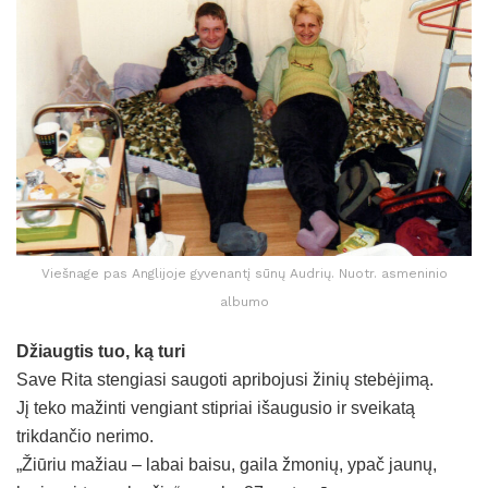
Viešnage pas Anglijoje gyvenantį sūnų Audrių. Nuotr. asmeninio
albumo
Džiaugtis tuo, ką turi
Save Rita stengiasi saugoti apribojusi žinių stebėjimą.
Jį teko mažinti vengiant stipriai išaugusio ir sveikatą
trikdančio nerimo.
„Žiūriu mažiau – labai baisu, gaila žmonių, ypač jaunų,