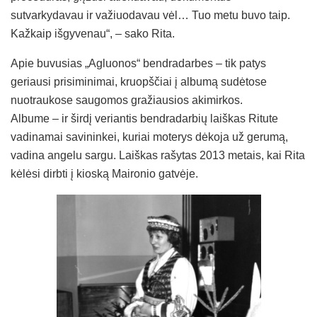
sutvarkydavau ir važiuodavau vėl… Tuo metu buvo taip.
Kažkaip išgyvenau“, – sako Rita.
Apie buvusias „Agluonos“ bendradarbes – tik patys
geriausi prisiminimai, kruopščiai į albumą sudėtose
nuotraukose saugomos gražiausios akimirkos.
Albume – ir širdį veriantis bendradarbių laiškas Ritute
vadinamai savininkei, kuriai moterys dėkoja už gerumą,
vadina angelu sargu. Laiškas rašytas 2013 metais, kai Rita
kėlėsi dirbti į kioską Maironio gatvėje.