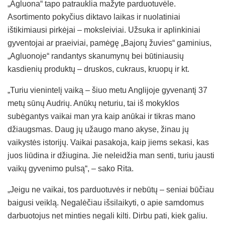
„Agluona“ tapo patrauklia mažyte parduotuvėle.
Asortimento pokyčius diktavo laikas ir nuolatiniai
ištikimiausi pirkėjai – moksleiviai. Užsuka ir aplinkiniai
gyventojai ar praeiviai, pamėgę „Bajorų žuvies“ gaminius,
„Agluonoje“ randantys skanumynų bei būtiniausių
kasdienių produktų – druskos, cukraus, kruopų ir kt.
„Turiu vienintelį vaiką – šiuo metu Anglijoje gyvenantį 37
metų sūnų Audrių. Anūkų neturiu, tai iš mokyklos
subėgantys vaikai man yra kaip anūkai ir tikras mano
džiaugsmas. Daug jų užaugo mano akyse, žinau jų
vaikystės istorijų. Vaikai pasakoja, kaip jiems sekasi, kas
juos liūdina ir džiugina. Jie neleidžia man senti, turiu jausti
vaikų gyvenimo pulsą“, – sako Rita.
„Jeigu ne vaikai, tos parduotuvės ir nebūtų – seniai būčiau
baigusi veiklą. Negalėčiau išsilaikyti, o apie samdomus
darbuotojus net minties negali kilti. Dirbu pati, kiek galiu.