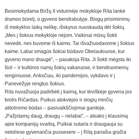
Besimokydama Biržų II vidurinėje mokykloje Rita lankė
dramos būrelį, o gyveno bendrabutyje. Blogų prisiminimų
iš mokyklos laikų nelikę, išskyrus nuoskaudą dėl šokių.
„Mes į šokius mokykloje nėjom. Vaikinai mūsų šokti
nevedė, nes buvome iš kaimo. Tai išvažiuodavome į šokius
kaime. Labai smagūs šokiai būdavo Obelaukiuose, kur
gyveno mano draugė“, – pasakoja Rita. Ji šokti mėgsta iki
šiol – ir kultūros namų šokių vakaruose, ir bendruomenių
renginiuose. Anksčiau, iki pandemijos, vykdavo ir į
Panevėžyje rengtus šokius.
Rita nuvažiuoja padirbėti į kaimą, kur tėviškėje gyvena jos
brolis Ričardas. Puikus atokvėpio ir slogių minčių
atitolinimo būdas – pasivaikščiojimai gamtoje.
„Pažįstamų daug, draugų – nelabai“, – atsako į klausimą
apie kompanijų svarbą. Puikiai sutaria ir draugauja su
netoliese gyvenančia pussesere – į Ritą panašia gražia