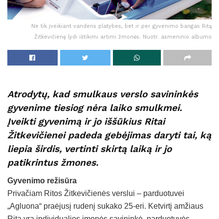
Ne tik įveikiant vandens platybes, bet ir per gyvenimo bangas Ritą
Žitkevičienę lydi ištikimi artimi žmonės. Nuotr. asmeninio albumo
Atrodytų, kad smulkaus verslo savininkės
gyvenime tiesiog nėra laiko smulkmei.
Įveikti gyvenimą ir jo iššūkius Ritai
Žitkevičienei padeda gebėjimas daryti tai, ką
liepia širdis, vertinti skirtą laiką ir jo
patikrintus žmones.
Gyvenimo režisūra
Privačiam Ritos Žitkevičienės verslui – parduotuvei
„Agluona“ praėjusį rudenį sukako 25-eri. Ketvirtį amžiaus
Rita yra individualios įmonės savininkė, parduotuvės