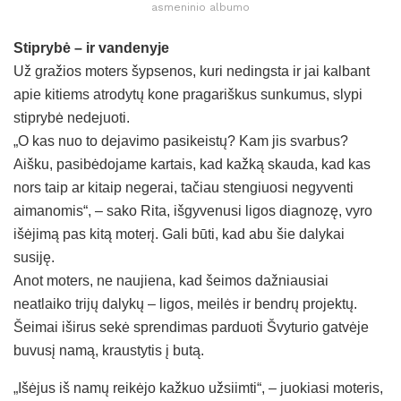
asmeninio albumo
Stiprybė – ir vandenyje
Už gražios moters šypsenos, kuri nedingsta ir jai kalbant
apie kitiems atrodytų kone pragariškus sunkumus, slypi
stiprybė nedejuoti.
„O kas nuo to dejavimo pasikeistų? Kam jis svarbus?
Aišku, pasibėdojame kartais, kad kažką skauda, kad kas
nors taip ar kitaip negerai, tačiau stengiuosi negyventi
aimanomis“, – sako Rita, išgyvenusi ligos diagnozę, vyro
išėjimą pas kitą moterį. Gali būti, kad abu šie dalykai
susiję.
Anot moters, ne naujiena, kad šeimos dažniausiai
neatlaiko trijų dalykų – ligos, meilės ir bendrų projektų.
Šeimai iširus sekė sprendimas parduoti Švyturio gatvėje
buvusį namą, kraustytis į butą.
„Išėjus iš namų reikėjo kažkuo užsiimti“, – juokiasi moteris,