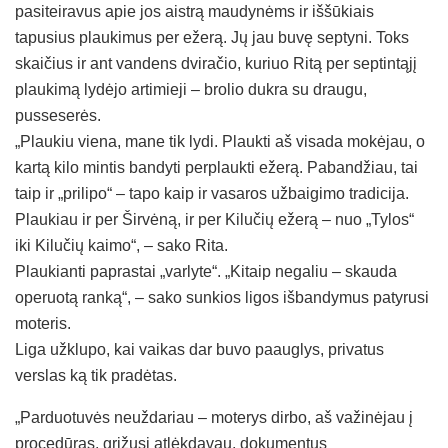
pasiteiravus apie jos aistrą maudynėms ir iššūkiais
tapusius plaukimus per ežerą. Jų jau buvę septyni. Toks
skaičius ir ant vandens dviračio, kuriuo Ritą per septintąjį
plaukimą lydėjo artimieji – brolio dukra su draugu,
pusseserės.
„Plaukiu viena, mane tik lydi. Plaukti aš visada mokėjau, o
kartą kilo mintis bandyti perplaukti ežerą. Pabandžiau, tai
taip ir „prilipo“ – tapo kaip ir vasaros užbaigimo tradicija.
Plaukiau ir per Širvėną, ir per Kilučių ežerą – nuo „Tylos“
iki Kilučių kaimo“, – sako Rita.
Plaukianti paprastai „varlyte“. „Kitaip negaliu – skauda
operuotą ranką“, – sako sunkios ligos išbandymus patyrusi
moteris.
Liga užklupo, kai vaikas dar buvo paauglys, privatus
verslas ką tik pradėtas.
„Parduotuvės neuždariau – moterys dirbo, aš važinėjau į
procedūras, grįžusi atlėkdavau, dokumentus