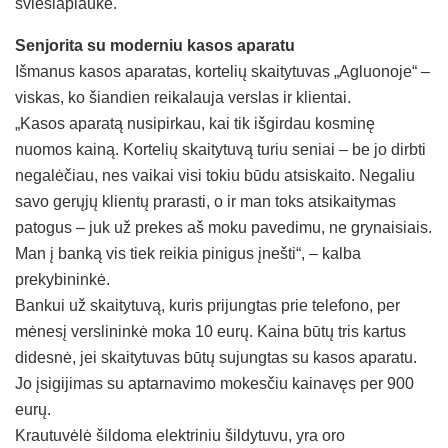
šviesiaplauke.
Senjorita su moderniu kasos aparatu
Išmanus kasos aparatas, kortelių skaitytuvas „Agluonoje“ –
viskas, ko šiandien reikalauja verslas ir klientai.
„Kasos aparatą nusipirkau, kai tik išgirdau kosminę
nuomos kainą. Kortelių skaitytuvą turiu seniai – be jo dirbti
negalėčiau, nes vaikai visi tokiu būdu atsiskaito. Negaliu
savo gerųjų klientų prarasti, o ir man toks atsikaitymas
patogus – juk už prekes aš moku pavedimu, ne grynaisiais.
Man į banką vis tiek reikia pinigus įnešti“, – kalba
prekybininkė.
Bankui už skaitytuvą, kuris prijungtas prie telefono, per
mėnesį verslininkė moka 10 eurų. Kaina būtų tris kartus
didesnė, jei skaitytuvas būtų sujungtas su kasos aparatu.
Jo įsigijimas su aptarnavimo mokesčiu kainavęs per 900
eurų.
Krautuvėlė šildoma elektriniu šildytuvu, yra oro