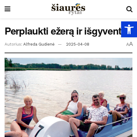
Open
Perplaukti ežerą ir išgyventi
A
Autorius:
Alfreda Gudienė
2025-04-08
A