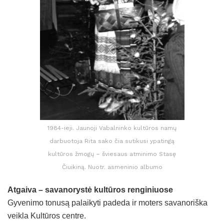
1984-ieji. Jaunoji Vabalninko kultūros namų
darbuotoja Rita sako čia sutikusi ypatingą
kultūros žmogų – šviesaus atminimo Stasę
Čiuikiną. Nuotr. asmeninio albumo
Atgaiva – savanorystė kultūros renginiuose
Gyvenimo tonusą palaikyti padeda ir moters savanoriška
veikla Kultūros centre.