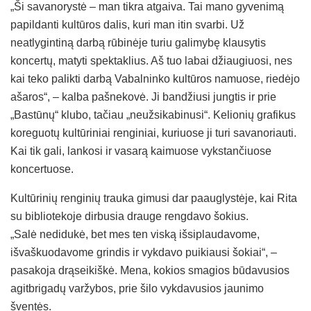
„Ši savanorystė – man tikra atgaiva. Tai mano gyvenimą
papildanti kultūros dalis, kuri man itin svarbi. Už
neatlygintiną darbą rūbinėje turiu galimybę klausytis
koncertų, matyti spektaklius. Aš tuo labai džiaugiuosi, nes
kai teko palikti darbą Vabalninko kultūros namuose, riedėjo
ašaros“, – kalba pašnekovė. Ji bandžiusi jungtis ir prie
„Bastūnų“ klubo, tačiau „neužsikabinusi“. Kelionių grafikus
koreguotų kultūriniai renginiai, kuriuose ji turi savanoriauti.
Kai tik gali, lankosi ir vasarą kaimuose vykstančiuose
koncertuose.
Kultūrinių renginių trauka gimusi dar paauglystėje, kai Rita
su bibliotekoje dirbusia drauge rengdavo šokius.
„Salė nedidukė, bet mes ten viską išsiplaudavome,
išvaškuodavome grindis ir vykdavo puikiausi šokiai“, –
pasakoja drąseikiškė. Mena, kokios smagios būdavusios
agitbrigadų varžybos, prie šilo vykdavusios jaunimo
šventės.