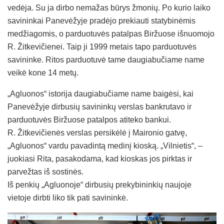
vedėja. Su ja dirbo nemažas būrys žmonių. Po kurio laiko
savininkai Panevėžyje pradėjo prekiauti statybinėmis
medžiagomis, o parduotuvės patalpas Biržuose išnuomojo
R. Žitkevičienei. Taip ji 1999 metais tapo parduotuvės
savininke. Ritos parduotuvė tame daugiabučiame name
veikė kone 14 metų.
„Agluonos“ istorija daugiabučiame name baigėsi, kai
Panevėžyje dirbusių savininkų verslas bankrutavo ir
parduotuvės Biržuose patalpos atiteko bankui.
R. Žitkevičienės verslas persikėlė į Maironio gatvę,
„Agluonos“ vardu pavadintą medinį kioską. „Vilnietis“, –
juokiasi Rita, pasakodama, kad kioskas jos pirktas ir
parvežtas iš sostinės.
Iš penkių „Agluonoje“ dirbusių prekybininkių naujoje
vietoje dirbti liko tik pati savininkė.