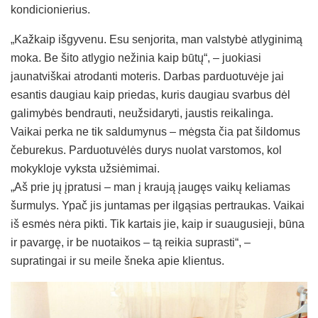
kondicionierius.
„Kažkaip išgyvenu. Esu senjorita, man valstybė atlyginimą
moka. Be šito atlygio nežinia kaip būtų“, – juokiasi
jaunatviškai atrodanti moteris. Darbas parduotuvėje jai
esantis daugiau kaip priedas, kuris daugiau svarbus dėl
galimybės bendrauti, neužsidaryti, jaustis reikalinga.
Vaikai perka ne tik saldumynus – mėgsta čia pat šildomus
čeburekus. Parduotuvėlės durys nuolat varstomos, kol
mokykloje vyksta užsiėmimai.
„Aš prie jų įpratusi – man į kraują įaugęs vaikų keliamas
šurmulys. Ypač jis juntamas per ilgąsias pertraukas. Vaikai
iš esmės nėra pikti. Tik kartais jie, kaip ir suaugusieji, būna
ir pavargę, ir be nuotaikos – tą reikia suprasti“, –
supratingai ir su meile šneka apie klientus.