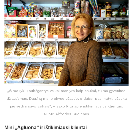
„Iš mokyklų subėgantys vaikai man yra kaip anūkai, tikras gyvenimo
džiaugsmas. Daug jų mano akyse užaugo, o dabar pasimatyti užsuka
jau vedini savo vaikais“, – sako Rita apie ištikimiausius klientus.
Nuotr. Alfredos Gudienės
Mini „Agluona“ ir ištikimiausi klientai