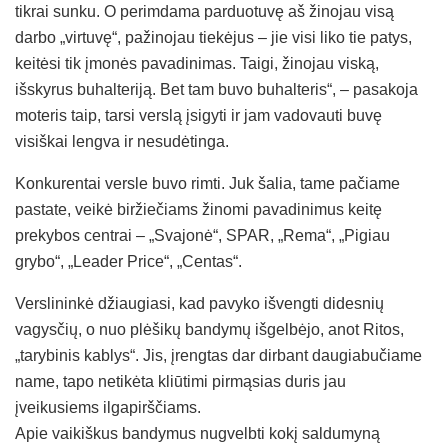
tikrai sunku. O perimdama parduotuvę aš žinojau visą
darbo „virtuvę“, pažinojau tiekėjus – jie visi liko tie patys,
keitėsi tik įmonės pavadinimas. Taigi, žinojau viską,
išskyrus buhalteriją. Bet tam buvo buhalteris“, – pasakoja
moteris taip, tarsi verslą įsigyti ir jam vadovauti buvę
visiškai lengva ir nesudėtinga.
Konkurentai versle buvo rimti. Juk šalia, tame pačiame
pastate, veikė biržiečiams žinomi pavadinimus keitę
prekybos centrai – „Svajonė“, SPAR, „Rema“, „Pigiau
grybo“, „Leader Price“, „Centas“.
Verslininkė džiaugiasi, kad pavyko išvengti didesnių
vagysčių, o nuo plėšikų bandymų išgelbėjo, anot Ritos,
„tarybinis kablys“. Jis, įrengtas dar dirbant daugiabučiame
name, tapo netikėta kliūtimi pirmąsias duris jau
įveikusiems ilgapirščiams.
Apie vaikiškus bandymus nugvelbti kokį saldumyną