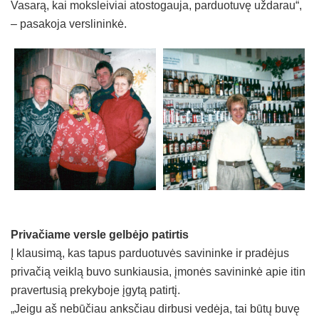
Vasarą, kai moksleiviai atostogauja, parduotuvę uždarau“,
– pasakoja verslininkė.
Privačiame versle gelbėjo patirtis
Į klausimą, kas tapus parduotuvės savininke ir pradėjus
privačią veiklą buvo sunkiausia, įmonės savininkė apie itin
pravertusią prekyboje įgytą patirtį.
„Jeigu aš nebūčiau anksčiau dirbusi vedėja, tai būtų buvę