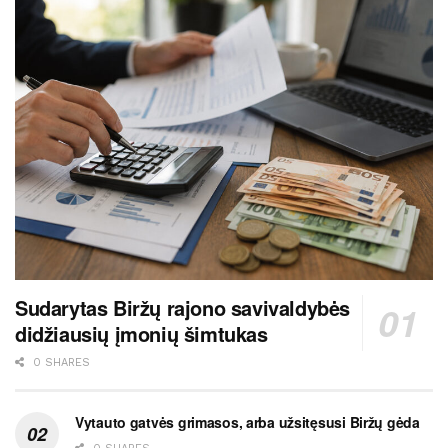
Sudarytas Biržų rajono savivaldybės
didžiausių įmonių šimtukas
0 SHARES
Vytauto gatvės grimasos, arba užsitęsusi Biržų gėda