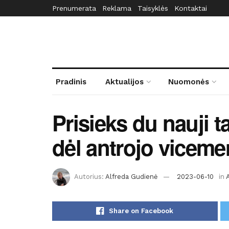
Prenumerata
Reklama
Taisyklės
Kontaktai
Pradinis
Aktualijos
Nuomonės
Prisieks du nauji t
dėl antrojo viceme
Autorius:
Alfreda Gudienė
2023-06-10
in
Share on Facebook