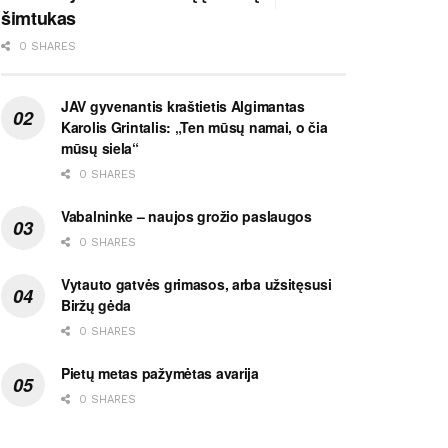
šimtukas
0 SHARES
JAV gyvenantis kraštietis Algimantas
Karolis Grintalis: „Ten mūsų namai, o čia
mūsų siela“
0 SHARES
Vabalninke – naujos grožio paslaugos
0 SHARES
Vytauto gatvės grimasos, arba užsitęsusi
Biržų gėda
0 SHARES
Pietų metas pažymėtas avarija
0 SHARES