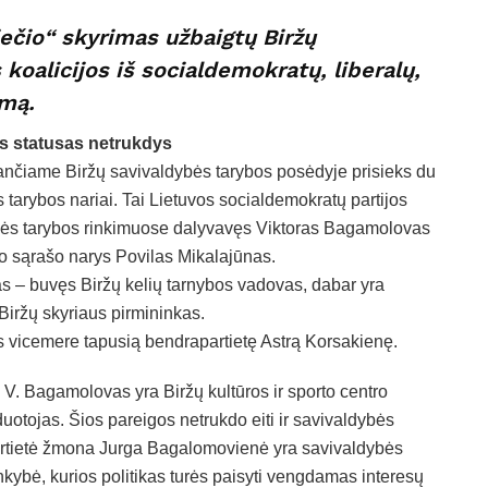
iečio“ skyrimas užbaigtų Biržų
koalicijos iš socialdemokratų, liberalų,
imą.
is statusas netrukdys
iančiame Biržų savivaldybės tarybos posėdyje prisieks du
 tarybos nariai. Tai Lietuvos socialdemokratų partijos
bės tarybos rinkimuose dalyvavęs Viktoras Bagamolovas
io sąrašo narys Povilas Mikalajūnas.
as – buvęs Biržų kelių tarnybos vadovas, dabar yra
Biržų skyriaus pirmininkas.
is vicemere tapusią bendrapartietę Astrą Korsakienę.
V. Bagamolovas yra Biržų kultūros ir sporto centro
uotojas. Šios pareigos netrukdo eiti ir savivaldybės
artietė žmona Jurga Bagalomovienė yra savivaldybės
nkybė, kurios politikas turės paisyti vengdamas interesų