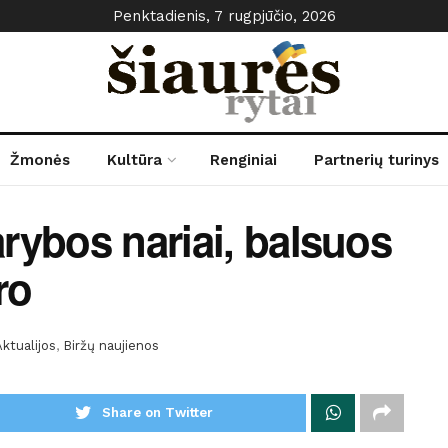
Penktadienis, 7 rugpjūčio, 2026
Žmonės
Kultūra
Renginiai
Partnerių turinys
arybos nariai, balsuos
ro
Aktualijos
,
Biržų naujienos
Share on Twitter