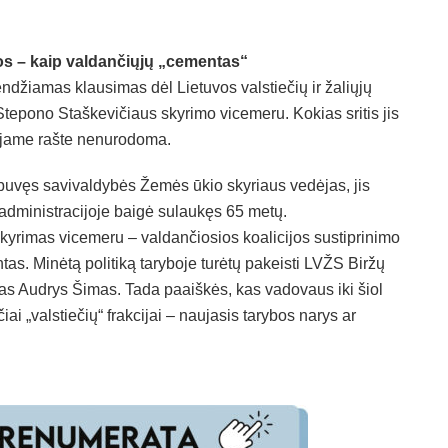
s – kaip valdančiųjų „cementas“
džiamas klausimas dėl Lietuvos valstiečių ir žaliųjų
tepono Staškevičiaus skyrimo vicemeru. Kokias sritis jis
ajame rašte nenurodoma.
 buvęs savivaldybės Žemės ūkio skyriaus vedėjas, jis
administracijoje baigė sulaukęs 65 metų.
kyrimas vicemeru – valdančiosios koalicijos sustiprinimo
ntas. Minėtą politiką taryboje turėtų pakeisti LVŽS Biržų
kas Audrys Šimas. Tada paaiškės, kas vadovaus iki šiol
iai „valstiečių“ frakcijai – naujasis tarybos narys ar