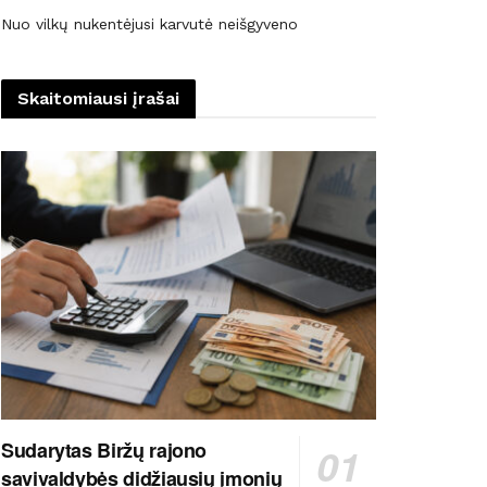
Nuo vilkų nukentėjusi karvutė neišgyveno
Skaitomiausi įrašai
Sudarytas Biržų rajono
savivaldybės didžiausių įmonių