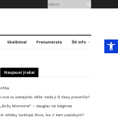
Open
Skelbimai
Prenumerata
ŠR info
Naujausi įrašai
Afiša
Lova su patalynės dėže: kada ji iš tiesų praverčia?
„Biržų kilometrai“ – daugiau nei bėgimas
Ar atliekų turėtojai žinos, kur ir kam pasiskųsti?