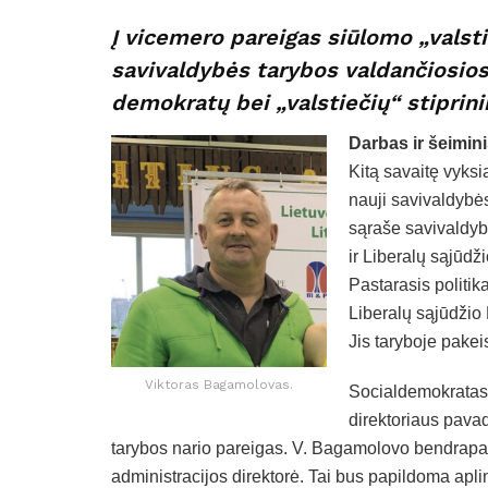
Į vicemero pareigas siūlomo „valst
savivaldybės tarybos valdančiosios 
demokratų bei „valstiečių“ stiprin
Darbas ir šeimin
Kitą savaitę vyks
nauji savivaldybės
sąraše savivaldy
ir Liberalų sąjūdž
Pastarasis politik
Liberalų sąjūdžio 
Jis taryboje pake
Viktoras Bagamolovas.
Socialdemokratas 
direktoriaus pavad
tarybos nario pareigas. V. Bagamolovo bendrap
administracijos direktorė. Tai bus papildoma apli