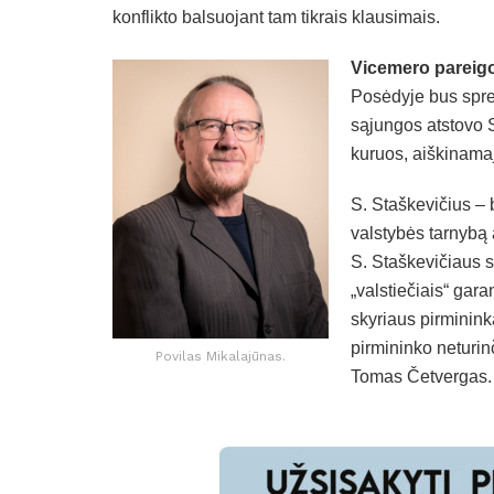
konflikto balsuojant tam tikrais klausimais.
Vicemero pareigo
Posėdyje bus spren
sąjungos atstovo S
kuruos, aiškinam
S. Staškevičius –
valstybės tarnybą 
S. Staškevičiaus s
„valstiečiais“ gara
skyriaus pirminin
pirmininko neturinč
Povilas Mikalajūnas.
Tomas Četvergas.