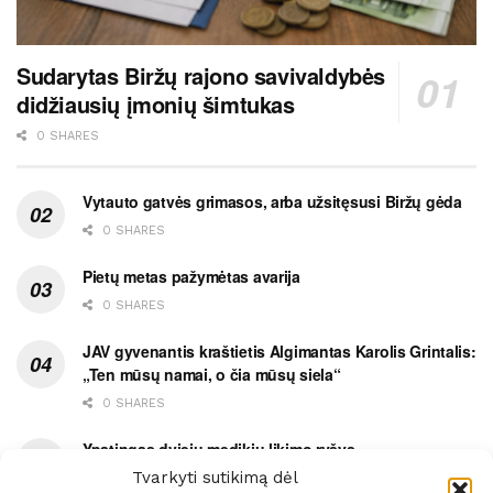
Sudarytas Biržų rajono savivaldybės
didžiausių įmonių šimtukas
0 SHARES
Vytauto gatvės grimasos, arba užsitęsusi Biržų gėda
0 SHARES
Pietų metas pažymėtas avarija
0 SHARES
JAV gyvenantis kraštietis Algimantas Karolis Grintalis:
„Ten mūsų namai, o čia mūsų siela“
0 SHARES
Ypatingas dviejų medikių likimo ryšys
Tvarkyti sutikimą dėl
0 SHARES