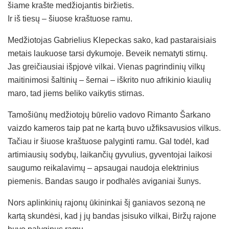
šiame krašte medžiojantis biržietis.
Ir iš tiesų – šiuose kraštuose ramu.
Medžiotojas Gabrielius Klepeckas sako, kad pastaraisiais
metais laukuose tarsi dykumoje. Beveik nematyti stirnų.
Jas greičiausiai išpjovė vilkai. Vienas pagrindinių vilkų
maitinimosi šaltinių – šernai – iškrito nuo afrikinio kiaulių
maro, tad jiems beliko vaikytis stirnas.
Tamošiūnų medžiotojų būrelio vadovo Rimanto Šarkano
vaizdo kameros taip pat ne kartą buvo užfiksavusios vilkus.
Tačiau ir šiuose kraštuose palyginti ramu. Gal todėl, kad
artimiausių sodybų, laikančių gyvulius, gyventojai laikosi
saugumo reikalavimų – apsaugai naudoja elektrinius
piemenis. Bandas saugo ir podhalės aviganiai šunys.
Nors aplinkinių rajonų ūkininkai šį ganiavos sezoną ne
kartą skundėsi, kad į jų bandas įsisuko vilkai, Biržų rajone