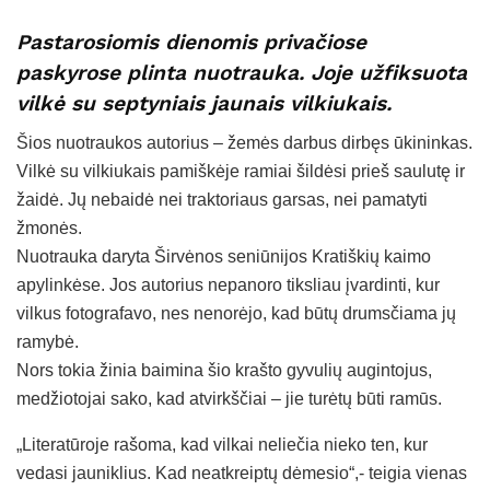
Pastarosiomis dienomis privačiose
paskyrose plinta nuotrauka. Joje užfiksuota
vilkė su septyniais jaunais vilkiukais.
Šios nuotraukos autorius – žemės darbus dirbęs ūkininkas.
Vilkė su vilkiukais pamiškėje ramiai šildėsi prieš saulutę ir
žaidė. Jų nebaidė nei traktoriaus garsas, nei pamatyti
žmonės.
Nuotrauka daryta Širvėnos seniūnijos Kratiškių kaimo
apylinkėse. Jos autorius nepanoro tiksliau įvardinti, kur
vilkus fotografavo, nes nenorėjo, kad būtų drumsčiama jų
ramybė.
Nors tokia žinia baimina šio krašto gyvulių augintojus,
medžiotojai sako, kad atvirkščiai – jie turėtų būti ramūs.
„Literatūroje rašoma, kad vilkai neliečia nieko ten, kur
vedasi jauniklius. Kad neatkreiptų dėmesio“,- teigia vienas