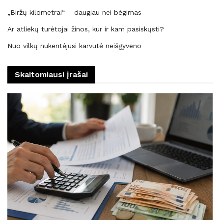
„Biržų kilometrai“ – daugiau nei bėgimas
Ar atliekų turėtojai žinos, kur ir kam pasiskųsti?
Nuo vilkų nukentėjusi karvutė neišgyveno
Skaitomiausi įrašai