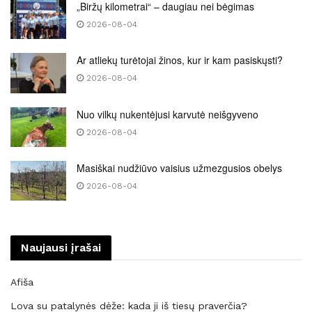
„Biržų kilometrai“ – daugiau nei bėgimas
2026-08-04
Ar atliekų turėtojai žinos, kur ir kam pasiskųsti?
2026-08-04
Nuo vilkų nukentėjusi karvutė neišgyveno
2026-08-04
Masiškai nudžiūvo vaisius užmezgusios obelys
2026-08-04
Naujausi įrašai
Afiša
Lova su patalynės dėže: kada ji iš tiesų praverčia?