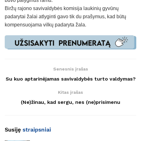
buvo palyginus ramu.
Biržų rajono savivaldybės komisija laukinių gyvūnų
padarytai žalai atlyginti gavo tik du prašymus, kad būtų
kompensuojama vilkų padaryta žala.
Senesnis įrašas
Su kuo aptarinėjamas savivaldybės turto valdymas?
Kitas įrašas
(Ne)žinau, kad sergu, nes (ne)prisimenu
Susiję
straipsniai