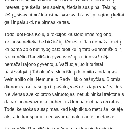
interesų greitkeliai ten sueina, žiedais susipina. Teisingi
lėšų „įsisavinimo“ klausimai yra svarbiausi, o regionų keliai
gali ir palaukti, ne pirmas kartas.
Todėl bet koks Kelių direkcijos krustelėjimas regiono
keliuose nelieka be biržiečių dėmesio. Jau nemažai metų
kalbama apie būtinybę asfaltuoti kelią tarp Germaniškio ir
Nemunėlio Radviliškio gyvenviečių, kuriuo važinėja
nemažai rajono gyventojų. Važiuoja juo ir turistai
pasižvalgyti į Tabokinės, Muoriškių dolomito atodangas,
Velniapilio olą, Nemunėlio Radviliškio bažnyčias. Šiomis
dienomis, kai pasnigo ir pašalo, vieškelis tapo ypač slidus.
Nė vienas sveiko proto vairuotojas, net ūkininkai traktoriais
dabar juo nevažiuoja, nebent užklumpa mirtinas reikalas.
Todėl keistokas sutapimas, kad kaip tik tuo metu šalikelėje
atsirado transporto intensyvumą matuojantis prietaisas.
Nemunėlio Radviliškio seniūno pavaduotojo Kęstučio