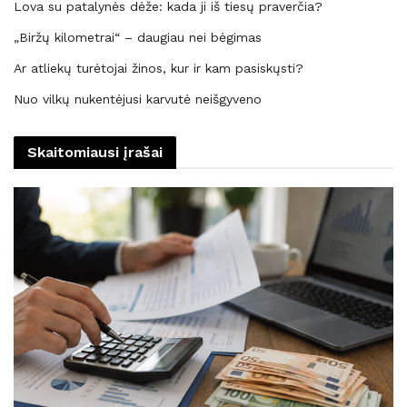
Lova su patalynės dėže: kada ji iš tiesų praverčia?
„Biržų kilometrai“ – daugiau nei bėgimas
Ar atliekų turėtojai žinos, kur ir kam pasiskųsti?
Nuo vilkų nukentėjusi karvutė neišgyveno
Skaitomiausi įrašai