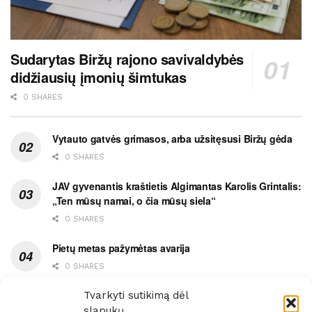
Sudarytas Biržų rajono savivaldybės
didžiausių įmonių šimtukas
0 SHARES
Vytauto gatvės grimasos, arba užsitęsusi Biržų gėda
0 SHARES
JAV gyvenantis kraštietis Algimantas Karolis Grintalis:
„Ten mūsų namai, o čia mūsų siela“
0 SHARES
Pietų metas pažymėtas avarija
0 SHARES
Ypatingas dviejų medikių likimo ryšys
Tvarkyti sutikimą dėl
slapukų