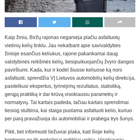
Kaip žinia, Biržų rajonas negarsėja plačiu asfaltuotų
vietinių kelių tinklu. Jau nekalbant apie savivaldybės
žinioje esančius keliukus, rajone pakankamai daug
valstybinės reikšmės kelių, besipuikuojančių žvyro dangos
paviršiumi. Kada, kur ir kodėl šiuose keliuose ką nors
asfaltuoti, sprendžia VĮ Lietuvos automobilių kelių direkcija,
pasitelkusi ekspertus, tyrinėjimų rezultatus, statistiką,
gerąją praktiką ir dar krūvą visokiausiu parametrų ir
normatyvų. Tai kartais padeda, tačiau kartais sprendimai
tiesiog stulbina, kai staiga puolama asfaltuoti kelio, kuriuo
per parą pravažiuoja du automobiliai ir prabėga trys šunys.
Pikti, bet informuoti liežuviai plaka, kad šioje kelių
kontoroje ne tik moksliniai rodikliai veikia. Visokiausių