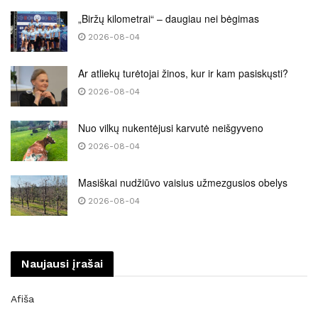
„Biržų kilometrai“ – daugiau nei bėgimas
2026-08-04
Ar atliekų turėtojai žinos, kur ir kam pasiskųsti?
2026-08-04
Nuo vilkų nukentėjusi karvutė neišgyveno
2026-08-04
Masiškai nudžiūvo vaisius užmezgusios obelys
2026-08-04
Naujausi įrašai
Afiša