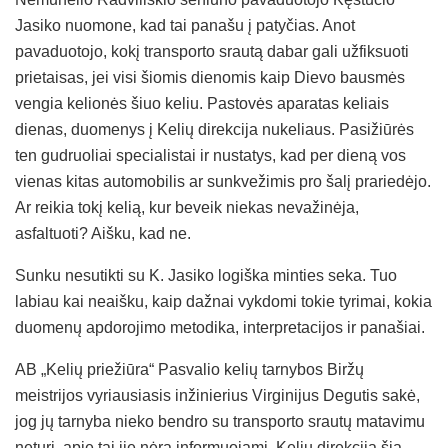
Jasiko nuomone, kad tai panašu į patyčias. Anot
pavaduotojo, kokį transporto srautą dabar gali užfiksuoti
prietaisas, jei visi šiomis dienomis kaip Dievo bausmės
vengia kelionės šiuo keliu. Pastovės aparatas keliais
dienas, duomenys į Kelių direkcija nukeliaus. Pasižiūrės
ten gudruoliai specialistai ir nustatys, kad per dieną vos
vienas kitas automobilis ar sunkvežimis pro šalį prariedėjo.
Ar reikia tokį kelią, kur beveik niekas nevažinėja,
asfaltuoti? Aišku, kad ne.
Sunku nesutikti su K. Jasiko logiška minties seka. Tuo
labiau kai neaišku, kaip dažnai vykdomi tokie tyrimai, kokia
duomenų apdorojimo metodika, interpretacijos ir panašiai.
AB „Kelių priežiūra“ Pasvalio kelių tarnybos Biržų
meistrijos vyriausiasis inžinierius Virginijus Degutis sakė,
jog jų tarnyba nieko bendro su transporto srautų matavimu
neturi, apie tai jie nėra informuojami. Kelių direkcija šią