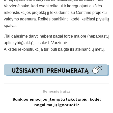
Varzienė sakė, kad esant reikalui ir koreguojant aikštės
rekonstrukcijos projektą jį teks derinti su Centrine projektų
valdymo agentūra. Reikės paaiškinti, kodėl keičiasi plytelių
spalva.
„Tai galėsime daryti nebent pagal force majore (nepaprastų
aplinkybių) aktą“, – sakė I. Varzienė.
Aikštės rekonstrukcija turi būti baigta iki ateinančių metų.
Senesnis įrašas
Sunkios emocijos įtemptu laikotarpiu: kodėl
negalima jų ignoruoti?