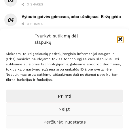
0 SHARES
Vytauto gatvės grimasos, arba užsitęsusi Biržų gėda
0 SHARES
Pietų metas pažymėtas avarija
Tvarkyti sutikimą dėl
slapukų
0 SHARES
Siekdami teikti geriausią patirtį, įrenginio informacijai saugoti ir
(arba) pasiekti naudojame tokias technologijas kaip slapukus. Jei
sutiksime su šiomis technologijomis, galėsime apdoroti duomenis,
tokius kaip naršymo elgsena arba unikalūs ID šioje svetainėje.
Nesutikimas arba sutikimo atšaukimas gali neigiamai paveikti tam
Prenumerata
Reklama
Taisyklės
Kontaktai
tikras funkcijas ir funkcijas.
Sprendimas:
ITBrolis
Priimti
Neigti
© 2021 Visos teisės saugomos
Siaure.lt
Peržiūrėti nuostatas