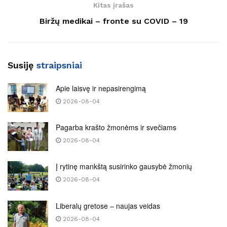
Kitas įrašas
Biržų medikai – fronte su COVID – 19
Susiję
straipsniai
Apie laisvę ir nepasirengimą
2026-08-04
Pagarba krašto žmonėms ir svečiams
2026-08-04
Į rytinę mankštą susirinko gausybė žmonių
2026-08-04
Liberalų gretose – naujas veidas
2026-08-04