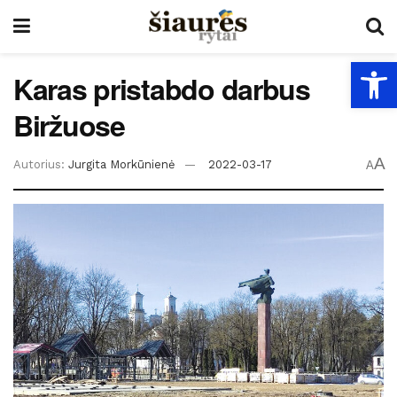
Open
Karas pristabdo darbus
Biržuose
A
Autorius:
Jurgita Morkūnienė
2022-03-17
A