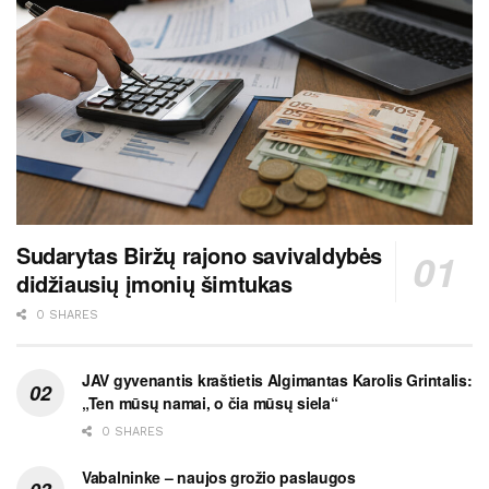
Sudarytas Biržų rajono savivaldybės
didžiausių įmonių šimtukas
0 SHARES
JAV gyvenantis kraštietis Algimantas Karolis Grintalis:
„Ten mūsų namai, o čia mūsų siela“
0 SHARES
Vabalninke – naujos grožio paslaugos