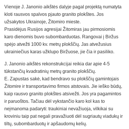
Vienoje J. Janonio aikštės dalyje pagal projektą numatyta
kloti rausvos spalvos pjauto granito plokštes. Jos
užsakytos Ukrainoje, Žitomiro mieste.
Prasidėjus Rusijos agresijai Žitomiras jau pirmosiomis
karo dienomis buvo subombarduotas. Rangovai į Biržus
spėjo atvežti 1000 kv. metrų plokščių. Jas atvežusius
ukrainiečius karas užklupo Biržuose, jie čia ir pasiliko.
J. Janonio aikštės rekonstrukcijai reikia dar apie 4-5
tūkstančių kvadratinių metrų granito plokščių.
E. Zapustas sakė, kad bendravo su plokščių gamintojais
Žitomire ir transportavimo firmos atstovais. Jie ieško būdų,
kaip rausvo granito plokštes atsivežti. Jos yra pagamintos
ir paruoštos. Tačiau dėl vykstančio karo kol kas to
neįmanoma padaryti: traukiniai nevažiuoja, vilkikai su
kroviniu taip pat negali pravažiuoti dėl sugriautų viadukų ir
tiltų, subombarduotų ir apšaudomų kelių.