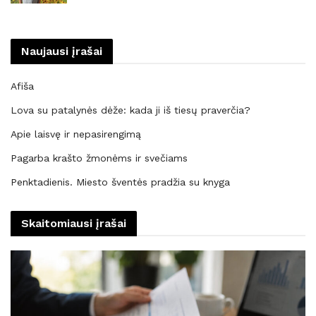
Naujausi įrašai
Afiša
Lova su patalynės dėže: kada ji iš tiesų praverčia?
Apie laisvę ir nepasirengimą
Pagarba krašto žmonėms ir svečiams
Penktadienis. Miesto šventės pradžia su knyga
Skaitomiausi įrašai