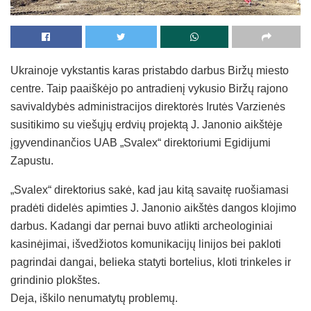
Ukrainoje vykstantis karas pristabdo darbus Biržų miesto
centre. Taip paaiškėjo po antradienį vykusio Biržų rajono
savivaldybės administracijos direktorės Irutės Varzienės
susitikimo su viešųjų erdvių projektą J. Janonio aikštėje
įgyvendinančios UAB „Svalex“ direktoriumi Egidijumi
Zapustu.
„Svalex“ direktorius sakė, kad jau kitą savaitę ruošiamasi
pradėti didelės apimties J. Janonio aikštės dangos klojimo
darbus. Kadangi dar pernai buvo atlikti archeologiniai
kasinėjimai, išvedžiotos komunikacijų linijos bei pakloti
pagrindai dangai, belieka statyti bortelius, kloti trinkeles ir
grindinio plokštes.
Deja, iškilo nenumatytų problemų.