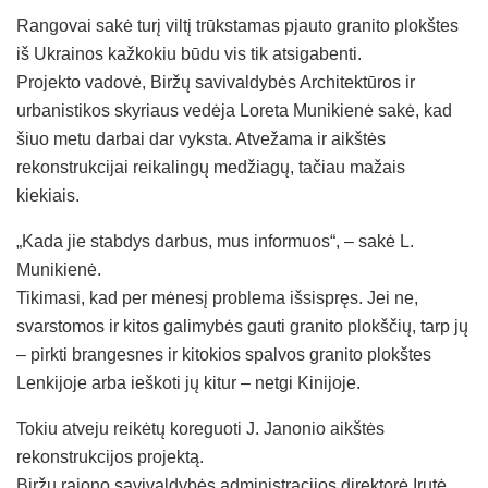
Rangovai sakė turį viltį trūkstamas pjauto granito plokštes
iš Ukrainos kažkokiu būdu vis tik atsigabenti.
Projekto vadovė, Biržų savivaldybės Architektūros ir
urbanistikos skyriaus vedėja Loreta Munikienė sakė, kad
šiuo metu darbai dar vyksta. Atvežama ir aikštės
rekonstrukcijai reikalingų medžiagų, tačiau mažais
kiekiais.
„Kada jie stabdys darbus, mus informuos“, – sakė L.
Munikienė.
Tikimasi, kad per mėnesį problema išsispręs. Jei ne,
svarstomos ir kitos galimybės gauti granito plokščių, tarp jų
– pirkti brangesnes ir kitokios spalvos granito plokštes
Lenkijoje arba ieškoti jų kitur – netgi Kinijoje.
Tokiu atveju reikėtų koreguoti J. Janonio aikštės
rekonstrukcijos projektą.
Biržų rajono savivaldybės administracijos direktorė Irutė