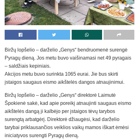
Biržų lopšelio – darželio „Genys“ bendruomenė surengė
Pyragų dieną. Jos metu buvo vaišinamasi net 49 pyragais
– saldžiais kepiniais.
Akcijos metu buvo surinkta 1065 eurai. Jie bus skirti
įstaigos saugaus eismo aikštelės dangos atnaujinimui.
Biržų lopšelio – darželio „Genys“ direktorė Laimutė
Špokienė sakė, kad apie poreikį atnaujinti saugaus eismo
aikštelės dangą ji kalbėjo per įstaigos tėvų tarybos
surengtą arbatgėrį. Direktorė džiaugėsi, kad darželio
tarybai priklausančios veiklios vaikų mamos iškart ėmėsi
iniciatyvos surengti Pyragų dieną.