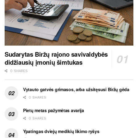
Sudarytas Biržų rajono savivaldybės
didžiausių įmonių šimtukas
0 SHARES
Vytauto gatvės grimasos, arba užsitęsusi Biržų gėda
0 SHARES
Pietų metas pažymėtas avarija
0 SHARES
Ypatingas dviejų medikių likimo ryšys