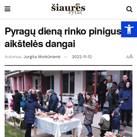
Open
Pyragų dieną rinko pinigus
aikštelės dangai
A
Autorius:
Jurgita Morkūnienė
2022-11-12
A