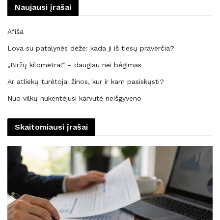
Naujausi įrašai
Afiša
Lova su patalynės dėže: kada ji iš tiesų praverčia?
„Biržų kilometrai“ – daugiau nei bėgimas
Ar atliekų turėtojai žinos, kur ir kam pasiskųsti?
Nuo vilkų nukentėjusi karvutė neišgyveno
Skaitomiausi įrašai