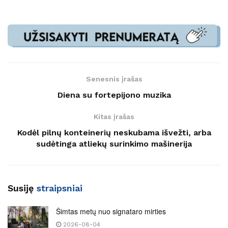
Senesnis įrašas
Diena su fortepijono muzika
Kitas įrašas
Kodėl pilnų konteinerių neskubama išvežti, arba
sudėtinga atliekų surinkimo mašinerija
Susiję
straipsniai
Šimtas metų nuo signataro mirties
2026-08-04