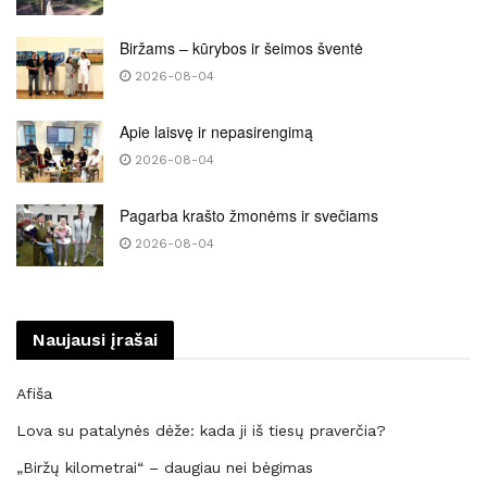
Biržams – kūrybos ir šeimos šventė
2026-08-04
Apie laisvę ir nepasirengimą
2026-08-04
Pagarba krašto žmonėms ir svečiams
2026-08-04
Naujausi įrašai
Afiša
Lova su patalynės dėže: kada ji iš tiesų praverčia?
„Biržų kilometrai“ – daugiau nei bėgimas