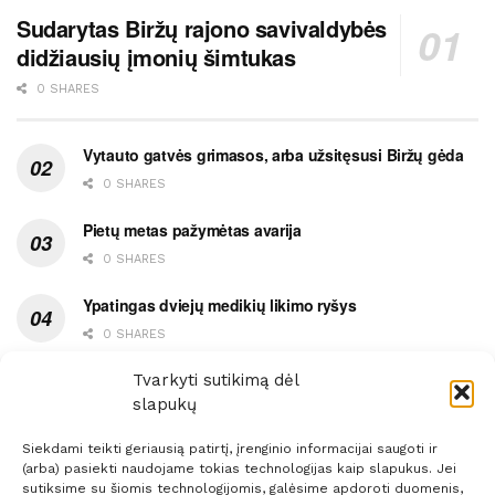
Sudarytas Biržų rajono savivaldybės
didžiausių įmonių šimtukas
0 SHARES
Vytauto gatvės grimasos, arba užsitęsusi Biržų gėda
0 SHARES
Pietų metas pažymėtas avarija
0 SHARES
Ypatingas dviejų medikių likimo ryšys
0 SHARES
Ašaromis baigęsis užėjimas į piceriją
Tvarkyti sutikimą dėl
slapukų
0 SHARES
Siekdami teikti geriausią patirtį, įrenginio informacijai saugoti ir
(arba) pasiekti naudojame tokias technologijas kaip slapukus. Jei
sutiksime su šiomis technologijomis, galėsime apdoroti duomenis,