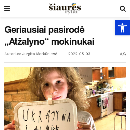
Open
Geriausiai pasirodė
„Atžalyno“ mokinukai
A
Autorius:
Jurgita Morkūnienė
2022-05-03
A