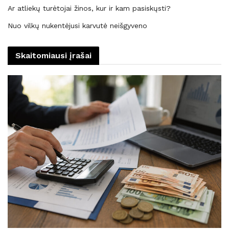
Ar atliekų turėtojai žinos, kur ir kam pasiskųsti?
Nuo vilkų nukentėjusi karvutė neišgyveno
Skaitomiausi įrašai