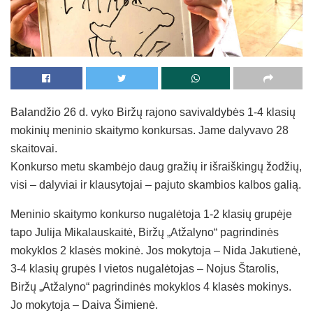
Balandžio 26 d. vyko Biržų rajono savivaldybės 1-4 klasių
mokinių meninio skaitymo konkursas. Jame dalyvavo 28
skaitovai.
Konkurso metu skambėjo daug gražių ir išraiškingų žodžių,
visi – dalyviai ir klausytojai – pajuto skambios kalbos galią.
Meninio skaitymo konkurso nugalėtoja 1-2 klasių grupėje
tapo Julija Mikalauskaitė, Biržų „Atžalyno“ pagrindinės
mokyklos 2 klasės mokinė. Jos mokytoja – Nida Jakutienė,
3-4 klasių grupės I vietos nugalėtojas – Nojus Štarolis,
Biržų „Atžalyno“ pagrindinės mokyklos 4 klasės mokinys.
Jo mokytoja – Daiva Šimienė.