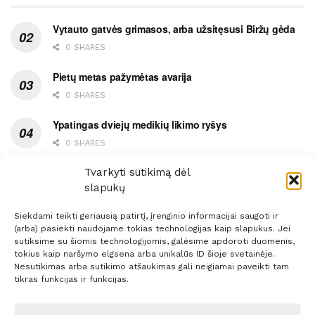
Vytauto gatvės grimasos, arba užsitęsusi Biržų gėda
0 SHARES
Pietų metas pažymėtas avarija
0 SHARES
Ypatingas dviejų medikių likimo ryšys
0 SHARES
Ašaromis baigęsis užėjimas į piceriją
Tvarkyti sutikimą dėl
slapukų
0 SHARES
Siekdami teikti geriausią patirtį, įrenginio informacijai saugoti ir
(arba) pasiekti naudojame tokias technologijas kaip slapukus. Jei
sutiksime su šiomis technologijomis, galėsime apdoroti duomenis,
tokius kaip naršymo elgsena arba unikalūs ID šioje svetainėje.
Nesutikimas arba sutikimo atšaukimas gali neigiamai paveikti tam
Prenumerata
Reklama
Taisyklės
Kontaktai
tikras funkcijas ir funkcijas.