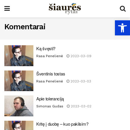
Open
Komentarai
Ką švęsti?
Rasa Penelienė
2023-03-09
Šventinis tostas
Rasa Penelienė
2023-03-03
Apie toleranciją
Simonas Gudas
2023-03-02
Kritę į duobę – kuo pakilsim?