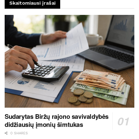
Skaitomiausi įrašai
Sudarytas Biržų rajono savivaldybės
didžiausių įmonių šimtukas
0 SHARES