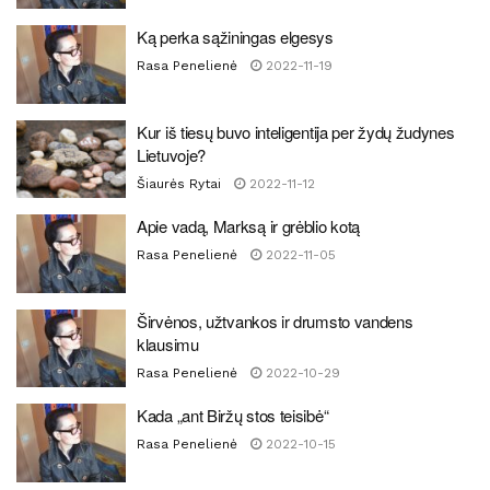
Ką perka sąžiningas elgesys
Rasa Penelienė
2022-11-19
Kur iš tiesų buvo inteligentija per žydų žudynes
Lietuvoje?
Šiaurės Rytai
2022-11-12
Apie vadą, Marksą ir grėblio kotą
Rasa Penelienė
2022-11-05
Širvėnos, užtvankos ir drumsto vandens
klausimu
Rasa Penelienė
2022-10-29
Kada „ant Biržų stos teisibė“
Rasa Penelienė
2022-10-15