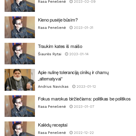
Rasa Penelienė
2023-02-09
Kieno pusėje būsim?
Rasa Penelienė
2023-01-31
Traukim kates iš maišo
Šiaurės Rytai
2023-01-14
Apie nulinę toleranciją cinikų ir chamų
„alternatyvai“
Andrius Navickas
2023-01-12
Fokus marokus biržiečiams: politikas be politikos
Rasa Penelienė
2023-01-07
Kalėdų receptai
Rasa Penelienė
2022-12-22