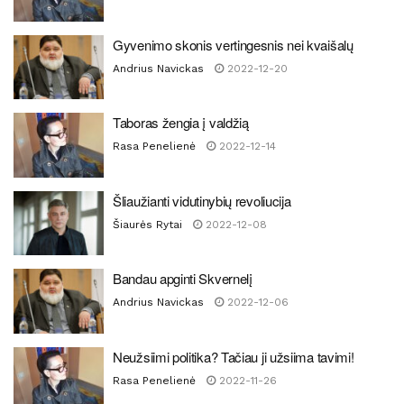
Gyvenimo skonis vertingesnis nei kvaišalų
Andrius Navickas
2022-12-20
Taboras žengia į valdžią
Rasa Penelienė
2022-12-14
Šliaužianti vidutinybių revoliucija
Šiaurės Rytai
2022-12-08
Bandau apginti Skvernelį
Andrius Navickas
2022-12-06
Neužsiimi politika? Tačiau ji užsiima tavimi!
Rasa Penelienė
2022-11-26