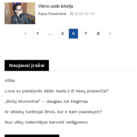
Vieno uodo istorija
Rasa Penelienė
2022-10-01
1
…
5
6
7
8
Naujausi įrašai
Afiša
Lova su patalynės dėže: kada ji iš tiesų praverčia?
„Biržų kilometrai“ – daugiau nei bėgimas
Ar atliekų turėtojai žinos, kur ir kam pasiskųsti?
Nuo vilkų nukentėjusi karvutė neišgyveno