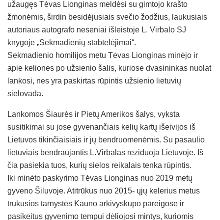
užaugęs Tėvas Lionginas meldėsi su gimtojo krašto
žmonėmis, širdin besidėjusiais svečio žodžius, laukusiais
autoriaus autografo neseniai išleistoje L. Virbalo SJ
knygoje „Sekmadienių stabtelėjimai“.
Sekmadienio homilijos metu Tėvas Lionginas minėjo ir
apie keliones po užsienio šalis, kuriose dvasininkas nuolat
lankosi, nes yra paskirtas rūpintis užsienio lietuvių
sielovada.
Lankomos Šiaurės ir Pietų Amerikos šalys, vyksta
susitikimai su jose gyvenančiais kelių kartų išeivijos iš
Lietuvos tikinčiaisiais ir jų bendruomenėmis. Su pasaulio
lietuviais bendraujantis L.Virbalas reziduoja Lietuvoje. Iš
čia pasiekia tuos, kurių sielos reikalais tenka rūpintis.
Iki minėto paskyrimo Tėvas Lionginas nuo 2019 metų
gyveno Šiluvoje. Atitrūkus nuo 2015- ųjų kelerius metus
trukusios tarnystės Kauno arkivyskupo pareigose ir
pasikeitus gyvenimo tempui dėliojosi mintys, kuriomis