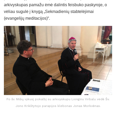
arkivyskupas pamažu ėmė dalintis feisbuko paskyroje, o
vėliau sugulė į knygą „Sekmadienių stabtelėjimai
(evangelijų meditacijos)“.
Po šv. Mišių vykusį pokalbį su arkivyskupu Lionginu Virbalu vedė Šv.
Jono Krikštytojo parapijos klebonas Jonas Morkvėnas.