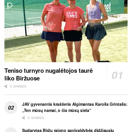
Teniso turnyro nugalėtojos taurė
liko Biržuose
0 SHARES
JAV gyvenantis kraštietis Algimantas Karolis Grintalis:
„Ten mūsų namai, o čia mūsų siela“
0 SHARES
Sudarytas Biržų rajono savivaldybės didžiausių