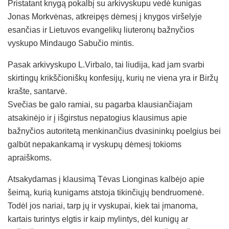
Pristatant knygą pokalbį su arkivyskupu vedė kunigas
Jonas Morkvėnas, atkreipęs dėmesį į knygos viršelyje
esančias ir Lietuvos evangelikų liuteronų bažnyčios
vyskupo Mindaugo Sabučio mintis.
Pasak arkivyskupo L.Virbalo, tai liudija, kad jam svarbi
skirtingų krikščioniškų konfesijų, kurių ne viena yra ir Biržų
krašte, santarvė.
Svečias be galo ramiai, su pagarba klausiančiajam
atsakinėjo ir į išgirstus nepatogius klausimus apie
bažnyčios autoritetą menkinančius dvasininkų poelgius bei
galbūt nepakankamą ir vyskupų dėmesį tokioms
apraiškoms.
Atsakydamas į klausimą Tėvas Lionginas kalbėjo apie
šeimą, kurią kunigams atstoja tikinčiųjų bendruomenė.
Todėl jos nariai, tarp jų ir vyskupai, kiek tai įmanoma,
kartais turintys elgtis ir kaip mylintys, dėl kunigų ar