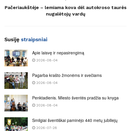
Pačeriaukštėje – lemiama kova dėl autokroso taurės
nugalėtojų vardų
Susiję
straipsniai
Apie laisvę ir nepasirengimą
2026-08-04
Pagarba krašto žmonėms ir svečiams
2026-08-04
Penktadienis. Miesto šventės pradžia su knyga
2026-08-04
Smilgiai šventiškai paminėjo 440 metų jubiliejų
2026-07-28