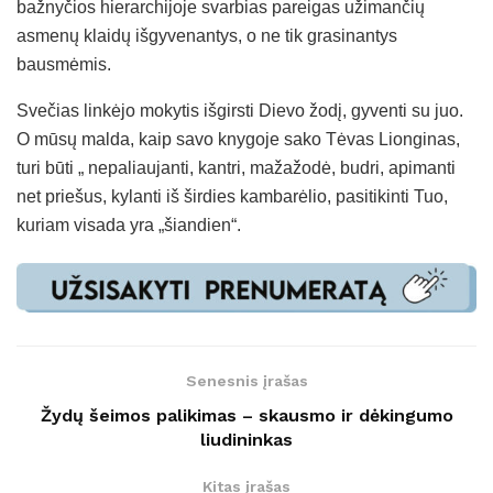
bažnyčios hierarchijoje svarbias pareigas užimančių
asmenų klaidų išgyvenantys, o ne tik grasinantys
bausmėmis.
Svečias linkėjo mokytis išgirsti Dievo žodį, gyventi su juo.
O mūsų malda, kaip savo knygoje sako Tėvas Lionginas,
turi būti „ nepaliaujanti, kantri, mažažodė, budri, apimanti
net priešus, kylanti iš širdies kambarėlio, pasitikinti Tuo,
kuriam visada yra „šiandien“.
Senesnis įrašas
Žydų šeimos palikimas – skausmo ir dėkingumo
liudininkas
Kitas įrašas