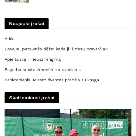
Naujausi įrašai
Afiša
Lova su patalynės dėže: kada ji iš tiesų praverčia?
Apie laisvę ir nepasirengimą
Pagarba krašto žmonėms ir svečiams
Penktadienis. Miesto šventės pradžia su knyga
Skaitomiausi įrašai