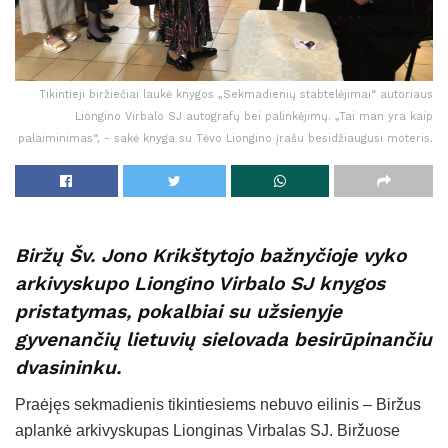
Tikintieji biržiečiai laukė knygos „Sekmadienių stabtelėjimai“ autoriaus
Liongino Virbalo SJ autografų bei palinkėjimų. „Tai man yra kaip
palaiminimas“, - sakė knyga su Tėvo Liongino įrašu besidžiaugusi moteris.
Biržų Šv. Jono Krikštytojo bažnyčioje vyko
arkivyskupo Liongino Virbalo SJ knygos
pristatymas, pokalbiai su užsienyje
gyvenančių lietuvių sielovada besirūpinančiu
dvasininku.
Praėjęs sekmadienis tikintiesiems nebuvo eilinis – Biržus
aplankė arkivyskupas Lionginas Virbalas SJ. Biržuose