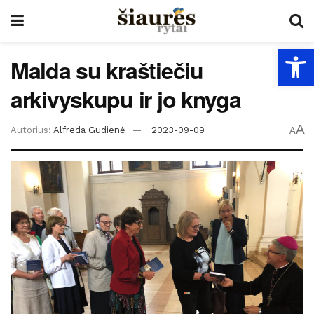
Open
Malda su kraštiečiu
arkivyskupu ir jo knyga
A
Autorius:
Alfreda Gudienė
2023-09-09
A