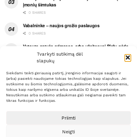
įmonių šimtukas
0 SHARES
Vabalninke – naujos grožio paslaugos
0 SHARES
Vytauto gatvės grimasos, arba užsitęsusi Biržų gėda
Tvarkyti sutikimą dėl
0 SHARES
slapukų
Siekdami teikti geriausią patirtį, įrenginio informacijai saugoti ir
(arba) pasiekti naudojame tokias technologijas kaip slapukus. Jei
sutiksime su šiomis technologijomis, galėsime apdoroti duomenis,
tokius kaip naršymo elgsena arba unikalūs ID šioje svetainėje.
Prenumerata
Reklama
Taisyklės
Kontaktai
Nesutikimas arba sutikimo atšaukimas gali neigiamai paveikti tam
tikras funkcijas ir funkcijas.
Sprendimas:
ITBrolis
Priimti
© 2021 Visos teisės saugomos
Siaure.lt
Neigti