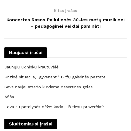
Kitas įrašas
Koncertas Rasos Paliulienės 30-ies metų muzikinei
– pedagoginei veiklai paminėti
Naujausi įrašai
Jaunųjų ūkininkų krautuvėlė
Krizinė situacija, „gyvenanti“ Biržų gaisrinės pastate
Save naujai atrado kurdama desertines gėles
Afiša
Lova su patalynės dėže: kada ji iš tiesų praverčia?
Skaitomiausi įrašai