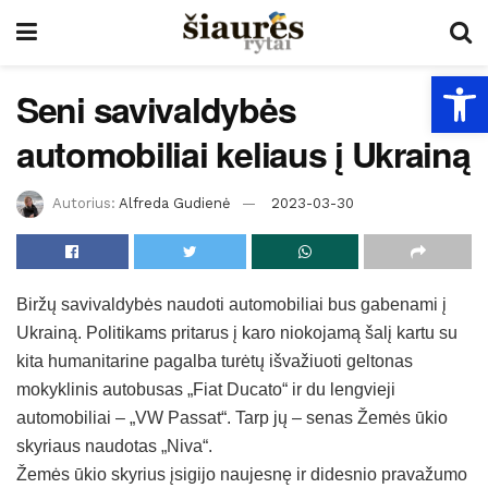
Open
Seni savivaldybės
automobiliai keliaus į Ukrainą
Autorius:
Alfreda Gudienė
2023-03-30
Biržų savivaldybės naudoti automobiliai bus gabenami į
Ukrainą. Politikams pritarus į karo niokojamą šalį kartu su
kita humanitarine pagalba turėtų išvažiuoti geltonas
mokyklinis autobusas „Fiat Ducato“ ir du lengvieji
automobiliai – „VW Passat“. Tarp jų – senas Žemės ūkio
skyriaus naudotas „Niva“.
Žemės ūkio skyrius įsigijo naujesnę ir didesnio pravažumo