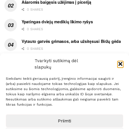
Ašaromis baigęsis užėjimas į piceriją
0 SHARES
Ypatingas dviejų medikių likimo ryšys
0 SHARES
Vytauto gatvės grimasos, arba užsitęsusi Biržų gėda
0 SHARES
Pietų metas pažymėtas avarija
Tvarkyti sutikimą dėl
slapukų
0 SHARES
Siekdami teikti geriausią patirtį, įrenginio informacijai saugoti ir
(arba) pasiekti naudojame tokias technologijas kaip slapukus. Jei
sutiksime su šiomis technologijomis, galėsime apdoroti duomenis,
tokius kaip naršymo elgsena arba unikalūs ID šioje svetainėje.
Nesutikimas arba sutikimo atšaukimas gali neigiamai paveikti tam
Prenumerata
Reklama
Taisyklės
Kontaktai
tikras funkcijas ir funkcijas.
Sprendimas:
ITBrolis
Priimti