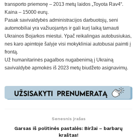
transporto priemonę – 2013 metų laidos „Toyota Rav4“.
Kaina – 15000 eurų.
Pasak savivaldybės administracijos darbuotojų, seni
automobiliai yra važiuojantys ir gali kurį laiką tarnauti
Ukrainos Bojarkos miestui. Ypač reikalingas autobusiukas,
nes karo apimtoje šalyje visi mokykliniai autobusai paimti į
frontą.
Už humanitarinės pagalbos nugabenimą į Ukrainą
savivaldybė apmokės iš 2023 metų biudžeto asignavimų.
Senesnis įrašas
Garsas iš politinės pastalės: Biržai – barbarų
kraštas!